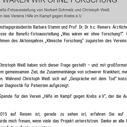
tagspräsidentin Barbara Stamm und Prof. Dr. Dr. h.c. Reiners. Ärztliche
se die Benefiz-Fotoausstellung „Was wären wir ohne Forschung?“. D
Rahmen des Aktionsjahres „Klinische Forschung“ zugunsten des Vereins
hristoph Weiß haben sich dieser Frage gestellt – und: mit großforma
em gemeinsamen Ziel, die Zusammenhänge von schwerer Krankheit, med
en. Während Christoph Weiß sich auf „Gespräche mit dem Tod“ konze
r Diagnostik für Patienten aufgezeigt.
pende für den Verein „Hilfe im Kampf gegen Krebs e.V.“, der die Aus
2015 auf Reisen ist, gerade zu sehen ist, erfahren Sie auf
ürde mich freuen, wenn viele das Projekt unterstützen. Danke an alle 