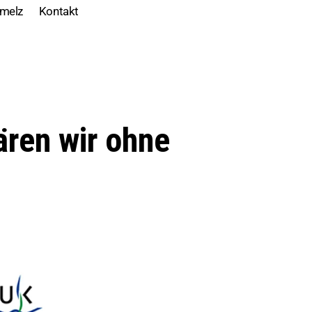
r ohne Forschung?“
hmelz
Kontakt
ären wir ohne